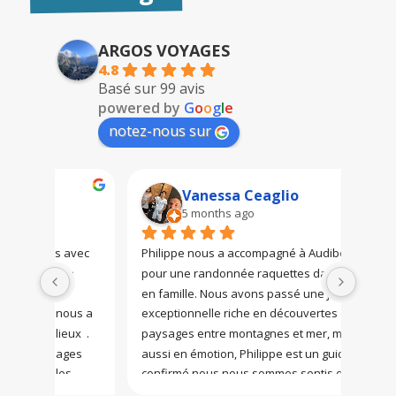
ARGOS VOYAGES
4.8
Basé sur 99 avis
powered by
G
o
o
g
l
e
notez-nous sur
Vanessa Ceaglio
5 months ago
avec 
Philippe nous a accompagné à Audibergue 
Nous r
n 
pour une randonnée raquettes dans la neige 
,Norvè
 
en famille. Nous avons passé une journée 
blanc 
us a 
exceptionnelle riche en découvertes de 
grâce
x  . 
paysages entre montagnes et mer, mais 
découvr
ges 
aussi en émotion, Philippe est un guide 
,il a l
s 
confirmé nous nous sommes sentis en totale 
les en
tif et 
sécurité mais aussi une belle personne à 
cachés(